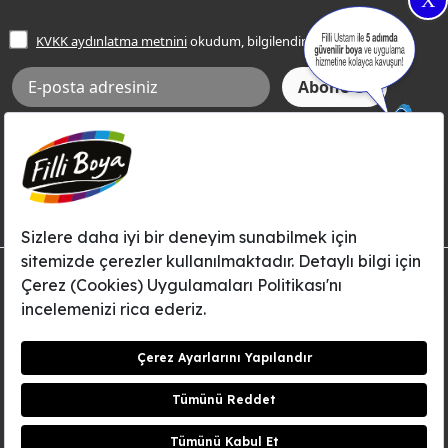
X
İşlem Rehberi
Frezya Rengi
KVKK aydınlatma metnini
okudum, bilgilendim.
Bilgi Toplumu Hizmetleri
İnternet Sitesi Kullanım Koşulları
KVKK Talep Formu
KVKK Aydınlatma Metni
Aksi tarafımca bildirilene dek, Betek Boya ve Kimya Sanayi A.Ş.'nin
Filli Boya dahil tüm markaları ile ilgili kampanya, duyuru, hizmetler ve
tanıtım faaliyetleri vb. ile ilgili olarak e-posta yoluyla şahsıma
bilgilendirme yapılmasına ve iletişim kurulmasına izin veriyorum.
© Filli Boya 2026. Tüm Hakları Saklıdır.