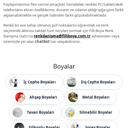
Paylaşımlarımız fikir verme amaçlıdır. Görseldeki renkler PC/tablet/akıllı
telefonların ekran özelliklerine, duvarın ve odanın aldığı ışığa göre farklı
algılanabilmekte ve gerçek halinden farklı gözükebilmektedir.
Renkli bir eve sahip olmanın püf noktalarını öğrenmek ve renk
seçiminde aklınıza takılan tüm soruları sormak için Filli Boya Renk
Danışma Hattı'na
renkdanisma@filliboya.com.tr
adresinden veya
sitemizde yer alan
chatbot
'tan ulaşabilirsiniz.
Boyalar
İç Cephe Boyaları
Dış Cephe Boyaları
Ahşap Boyaları
Metal Boyaları
Tavan Boyaları
Silinebilir Boyalar
Silikonlu Boyalar
Sprey Boyalar