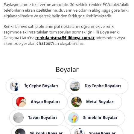
Paylaşımlarımız fikir verme amaçlıdır. Görseldeki renkler PC/tablet/akıllı
telefonların ekran özelliklerine, duvarın ve odanın aldığı ışığa göre farklı
algılanabilmekte ve gerçek halinden farklı gözükebilmektedir.
Renkli bir eve sahip olmanın püf noktalarını öğrenmek ve renk
seçiminde aklınıza takılan tüm soruları sormak için Filli Boya Renk
Danışma Hattı'na
renkdanisma@filliboya.com.tr
adresinden veya
sitemizde yer alan
chatbot
'tan ulaşabilirsiniz.
Boyalar
İç Cephe Boyaları
Dış Cephe Boyaları
Ahşap Boyaları
Metal Boyaları
Tavan Boyaları
Silinebilir Boyalar
Silikonlu Boyalar
Sprey Boyalar