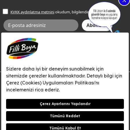
X
İşlem Rehberi
Frezya Rengi
KVKK aydınlatma metnini
okudum, bilgilendim.
Bilgi Toplumu Hizmetleri
İnternet Sitesi Kullanım Koşulları
KVKK Talep Formu
KVKK Aydınlatma Metni
Aksi tarafımca bildirilene dek, Betek Boya ve Kimya Sanayi A.Ş.'nin
Filli Boya dahil tüm markaları ile ilgili kampanya, duyuru, hizmetler ve
tanıtım faaliyetleri vb. ile ilgili olarak e-posta yoluyla şahsıma
bilgilendirme yapılmasına ve iletişim kurulmasına izin veriyorum.
© Filli Boya 2026. Tüm Hakları Saklıdır.