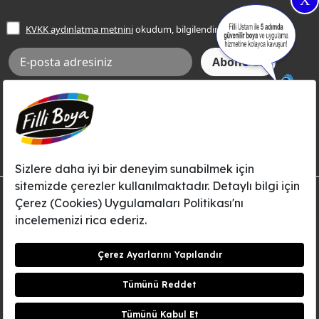
X
İşlem Rehberi
Frezya Rengi
KVKK aydınlatma metnini
okudum, bilgilendim.
Bilgi Toplumu Hizmetleri
İnternet Sitesi Kullanım Koşulları
KVKK Talep Formu
KVKK Aydınlatma Metni
Aksi tarafımca bildirilene dek, Betek Boya ve Kimya Sanayi A.Ş.'nin
Filli Boya dahil tüm markaları ile ilgili kampanya, duyuru, hizmetler ve
tanıtım faaliyetleri vb. ile ilgili olarak e-posta yoluyla şahsıma
bilgilendirme yapılmasına ve iletişim kurulmasına izin veriyorum.
© Filli Boya 2026. Tüm Hakları Saklıdır.