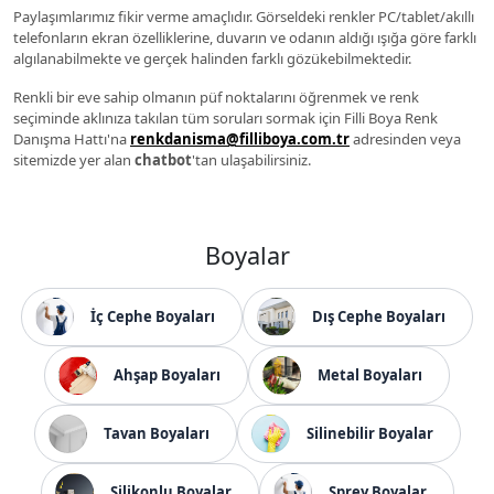
Paylaşımlarımız fikir verme amaçlıdır. Görseldeki renkler PC/tablet/akıllı
telefonların ekran özelliklerine, duvarın ve odanın aldığı ışığa göre farklı
algılanabilmekte ve gerçek halinden farklı gözükebilmektedir.
Renkli bir eve sahip olmanın püf noktalarını öğrenmek ve renk
seçiminde aklınıza takılan tüm soruları sormak için Filli Boya Renk
Danışma Hattı'na
renkdanisma@filliboya.com.tr
adresinden veya
sitemizde yer alan
chatbot
'tan ulaşabilirsiniz.
Boyalar
İç Cephe Boyaları
Dış Cephe Boyaları
Ahşap Boyaları
Metal Boyaları
Tavan Boyaları
Silinebilir Boyalar
Silikonlu Boyalar
Sprey Boyalar