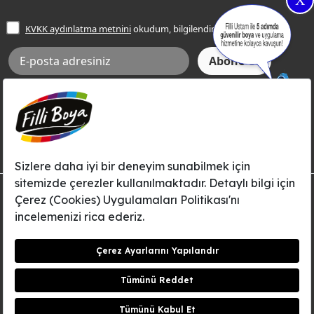
X
İşlem Rehberi
Frezya Rengi
KVKK aydınlatma metnini
okudum, bilgilendim.
Bilgi Toplumu Hizmetleri
İnternet Sitesi Kullanım Koşulları
KVKK Talep Formu
KVKK Aydınlatma Metni
Aksi tarafımca bildirilene dek, Betek Boya ve Kimya Sanayi A.Ş.'nin
Filli Boya dahil tüm markaları ile ilgili kampanya, duyuru, hizmetler ve
tanıtım faaliyetleri vb. ile ilgili olarak e-posta yoluyla şahsıma
bilgilendirme yapılmasına ve iletişim kurulmasına izin veriyorum.
© Filli Boya 2026. Tüm Hakları Saklıdır.