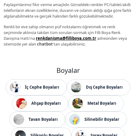
Paylaşımlarımız fikir verme amaçlıdır. Görseldeki renkler PC/tablet/akıllı
telefonların ekran özelliklerine, duvarın ve odanın aldığı ışığa göre farklı
algılanabilmekte ve gerçek halinden farklı gözükebilmektedir.
Renkli bir eve sahip olmanın püf noktalarını öğrenmek ve renk
seçiminde aklınıza takılan tüm soruları sormak için Filli Boya Renk
Danışma Hattı'na
renkdanisma@filliboya.com.tr
adresinden veya
sitemizde yer alan
chatbot
'tan ulaşabilirsiniz.
Boyalar
İç Cephe Boyaları
Dış Cephe Boyaları
Ahşap Boyaları
Metal Boyaları
Tavan Boyaları
Silinebilir Boyalar
Silikonlu Boyalar
Sprey Boyalar