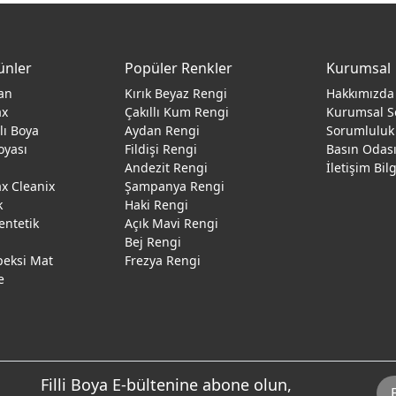
ünler
Popüler Renkler
Kurumsal
an
Kırık Beyaz Rengi
Hakkımızda
ax
Çakıllı Kum Rengi
Kurumsal S
ğlı Boya
Aydan Rengi
Sorumluluk
oyası
Fildişi Rengi
Basın Odas
Andezit Rengi
İletişim Bil
 Cleanix
Şampanya Rengi
k
Haki Rengi
entetik
Açık Mavi Rengi
Bej Rengi
peksi Mat
Frezya Rengi
e
Filli Boya E-bültenine abone olun,