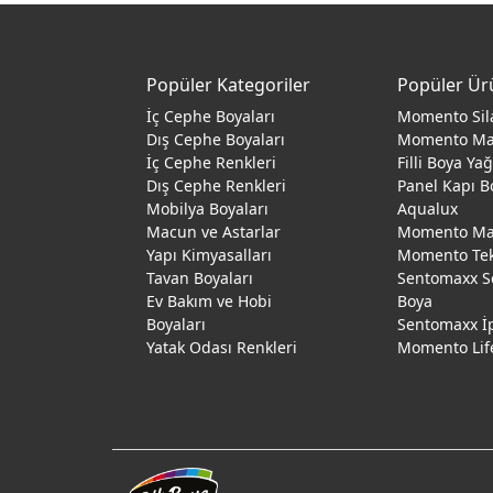
Popüler Kategoriler
Popüler Ür
İç Cephe Boyaları
Momento Sil
Dış Cephe Boyaları
Momento M
İç Cephe Renkleri
Filli Boya Ya
Dış Cephe Renkleri
Panel Kapı B
Mobilya Boyaları
Aqualux
Macun ve Astarlar
Momento Max
Yapı Kimyasalları
Momento Te
Tavan Boyaları
Sentomaxx S
Ev Bakım ve Hobi
Boya
Boyaları
Sentomaxx İ
Yatak Odası Renkleri
Momento Lif