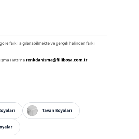
 göre farklı algılanabilmekte ve gerçek halinden farklı
anışma Hattı'na
renkdanisma@filliboya.com.tr
Boyaları
Tavan Boyaları
oyalar