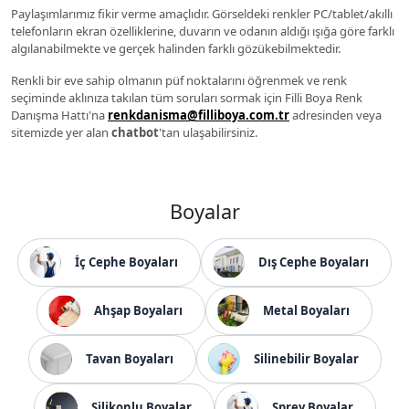
Paylaşımlarımız fikir verme amaçlıdır. Görseldeki renkler PC/tablet/akıllı
telefonların ekran özelliklerine, duvarın ve odanın aldığı ışığa göre farklı
algılanabilmekte ve gerçek halinden farklı gözükebilmektedir.
Renkli bir eve sahip olmanın püf noktalarını öğrenmek ve renk
seçiminde aklınıza takılan tüm soruları sormak için Filli Boya Renk
Danışma Hattı'na
renkdanisma@filliboya.com.tr
adresinden veya
sitemizde yer alan
chatbot
'tan ulaşabilirsiniz.
Boyalar
İç Cephe Boyaları
Dış Cephe Boyaları
Ahşap Boyaları
Metal Boyaları
Tavan Boyaları
Silinebilir Boyalar
Silikonlu Boyalar
Sprey Boyalar