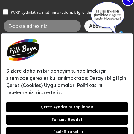
X
İşlem Rehberi
Frezya Rengi
KVKK aydınlatma metnini
okudum, bilgilendim.
Bilgi Toplumu Hizmetleri
İnternet Sitesi Kullanım Koşulları
KVKK Talep Formu
KVKK Aydınlatma Metni
Aksi tarafımca bildirilene dek, Betek Boya ve Kimya Sanayi A.Ş.'nin
Filli Boya dahil tüm markaları ile ilgili kampanya, duyuru, hizmetler ve
tanıtım faaliyetleri vb. ile ilgili olarak e-posta yoluyla şahsıma
bilgilendirme yapılmasına ve iletişim kurulmasına izin veriyorum.
© Filli Boya 2026. Tüm Hakları Saklıdır.