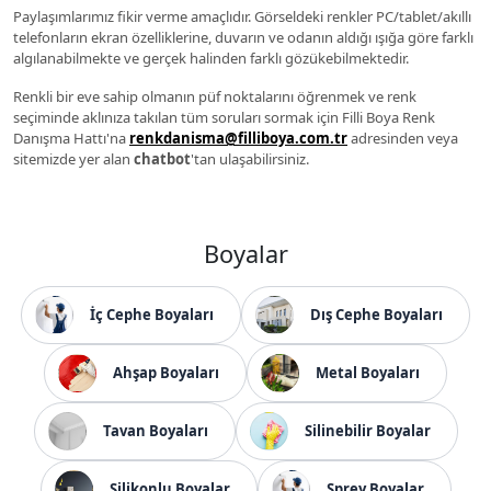
Paylaşımlarımız fikir verme amaçlıdır. Görseldeki renkler PC/tablet/akıllı
telefonların ekran özelliklerine, duvarın ve odanın aldığı ışığa göre farklı
algılanabilmekte ve gerçek halinden farklı gözükebilmektedir.
Renkli bir eve sahip olmanın püf noktalarını öğrenmek ve renk
seçiminde aklınıza takılan tüm soruları sormak için Filli Boya Renk
Danışma Hattı'na
renkdanisma@filliboya.com.tr
adresinden veya
sitemizde yer alan
chatbot
'tan ulaşabilirsiniz.
Boyalar
İç Cephe Boyaları
Dış Cephe Boyaları
Ahşap Boyaları
Metal Boyaları
Tavan Boyaları
Silinebilir Boyalar
Silikonlu Boyalar
Sprey Boyalar