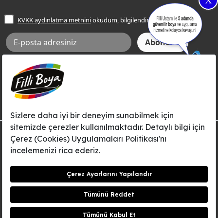
X
İşlem Rehberi
Frezya Rengi
KVKK aydınlatma metnini
okudum, bilgilendim.
Bilgi Toplumu Hizmetleri
İnternet Sitesi Kullanım Koşulları
KVKK Talep Formu
KVKK Aydınlatma Metni
Aksi tarafımca bildirilene dek, Betek Boya ve Kimya Sanayi A.Ş.'nin
Filli Boya dahil tüm markaları ile ilgili kampanya, duyuru, hizmetler ve
tanıtım faaliyetleri vb. ile ilgili olarak e-posta yoluyla şahsıma
bilgilendirme yapılmasına ve iletişim kurulmasına izin veriyorum.
© Filli Boya 2026. Tüm Hakları Saklıdır.