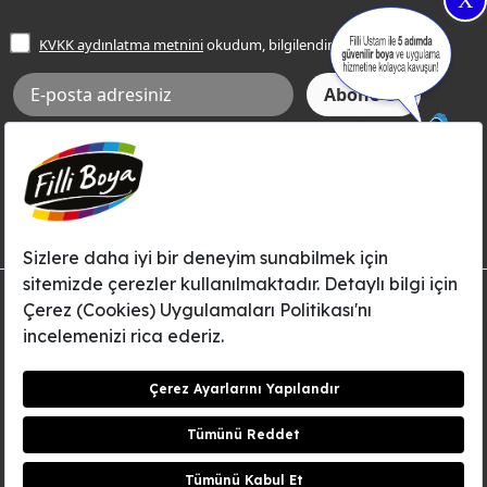
X
İşlem Rehberi
Frezya Rengi
KVKK aydınlatma metnini
okudum, bilgilendim.
Bilgi Toplumu Hizmetleri
İnternet Sitesi Kullanım Koşulları
KVKK Talep Formu
KVKK Aydınlatma Metni
Aksi tarafımca bildirilene dek, Betek Boya ve Kimya Sanayi A.Ş.'nin
Filli Boya dahil tüm markaları ile ilgili kampanya, duyuru, hizmetler ve
tanıtım faaliyetleri vb. ile ilgili olarak e-posta yoluyla şahsıma
bilgilendirme yapılmasına ve iletişim kurulmasına izin veriyorum.
© Filli Boya 2026. Tüm Hakları Saklıdır.