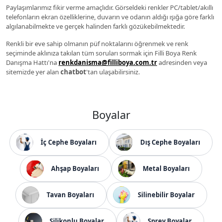
Paylaşımlarımız fikir verme amaçlıdır. Görseldeki renkler PC/tablet/akıllı
telefonların ekran özelliklerine, duvarın ve odanın aldığı ışığa göre farklı
algılanabilmekte ve gerçek halinden farklı gözükebilmektedir.
Renkli bir eve sahip olmanın püf noktalarını öğrenmek ve renk
seçiminde aklınıza takılan tüm soruları sormak için Filli Boya Renk
Danışma Hattı'na
renkdanisma@filliboya.com.tr
adresinden veya
sitemizde yer alan
chatbot
'tan ulaşabilirsiniz.
Boyalar
İç Cephe Boyaları
Dış Cephe Boyaları
Ahşap Boyaları
Metal Boyaları
Tavan Boyaları
Silinebilir Boyalar
Silikonlu Boyalar
Sprey Boyalar