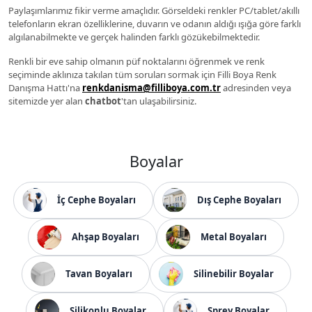
Paylaşımlarımız fikir verme amaçlıdır. Görseldeki renkler PC/tablet/akıllı
telefonların ekran özelliklerine, duvarın ve odanın aldığı ışığa göre farklı
algılanabilmekte ve gerçek halinden farklı gözükebilmektedir.
Renkli bir eve sahip olmanın püf noktalarını öğrenmek ve renk
seçiminde aklınıza takılan tüm soruları sormak için Filli Boya Renk
Danışma Hattı'na
renkdanisma@filliboya.com.tr
adresinden veya
sitemizde yer alan
chatbot
'tan ulaşabilirsiniz.
Boyalar
İç Cephe Boyaları
Dış Cephe Boyaları
Ahşap Boyaları
Metal Boyaları
Tavan Boyaları
Silinebilir Boyalar
Silikonlu Boyalar
Sprey Boyalar