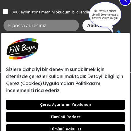
X
İşlem Rehberi
Frezya Rengi
KVKK aydınlatma metnini
okudum, bilgilendim.
Bilgi Toplumu Hizmetleri
İnternet Sitesi Kullanım Koşulları
KVKK Talep Formu
KVKK Aydınlatma Metni
Aksi tarafımca bildirilene dek, Betek Boya ve Kimya Sanayi A.Ş.'nin
Filli Boya dahil tüm markaları ile ilgili kampanya, duyuru, hizmetler ve
tanıtım faaliyetleri vb. ile ilgili olarak e-posta yoluyla şahsıma
bilgilendirme yapılmasına ve iletişim kurulmasına izin veriyorum.
© Filli Boya 2026. Tüm Hakları Saklıdır.