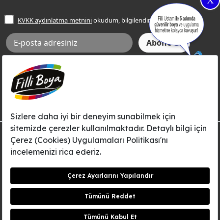
X
İşlem Rehberi
Frezya Rengi
KVKK aydınlatma metnini
okudum, bilgilendim.
Bilgi Toplumu Hizmetleri
İnternet Sitesi Kullanım Koşulları
KVKK Talep Formu
KVKK Aydınlatma Metni
Aksi tarafımca bildirilene dek, Betek Boya ve Kimya Sanayi A.Ş.'nin
Filli Boya dahil tüm markaları ile ilgili kampanya, duyuru, hizmetler ve
tanıtım faaliyetleri vb. ile ilgili olarak e-posta yoluyla şahsıma
bilgilendirme yapılmasına ve iletişim kurulmasına izin veriyorum.
© Filli Boya 2026. Tüm Hakları Saklıdır.