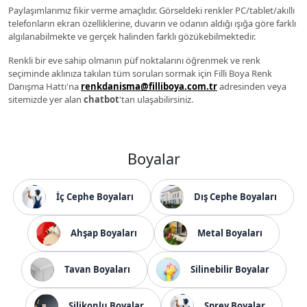
Paylaşımlarımız fikir verme amaçlıdır. Görseldeki renkler PC/tablet/akıllı
telefonların ekran özelliklerine, duvarın ve odanın aldığı ışığa göre farklı
algılanabilmekte ve gerçek halinden farklı gözükebilmektedir.
Renkli bir eve sahip olmanın püf noktalarını öğrenmek ve renk
seçiminde aklınıza takılan tüm soruları sormak için Filli Boya Renk
Danışma Hattı'na
renkdanisma@filliboya.com.tr
adresinden veya
sitemizde yer alan
chatbot
'tan ulaşabilirsiniz.
Boyalar
İç Cephe Boyaları
Dış Cephe Boyaları
Ahşap Boyaları
Metal Boyaları
Tavan Boyaları
Silinebilir Boyalar
Silikonlu Boyalar
Sprey Boyalar