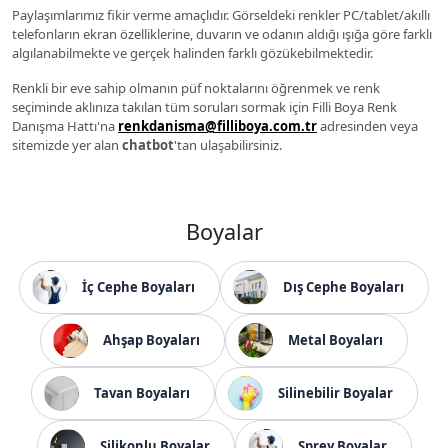
Paylaşımlarımız fikir verme amaçlıdır. Görseldeki renkler PC/tablet/akıllı
telefonların ekran özelliklerine, duvarın ve odanın aldığı ışığa göre farklı
algılanabilmekte ve gerçek halinden farklı gözükebilmektedir.
Renkli bir eve sahip olmanın püf noktalarını öğrenmek ve renk
seçiminde aklınıza takılan tüm soruları sormak için Filli Boya Renk
Danışma Hattı'na
renkdanisma@filliboya.com.tr
adresinden veya
sitemizde yer alan
chatbot
'tan ulaşabilirsiniz.
Boyalar
İç Cephe Boyaları
Dış Cephe Boyaları
Ahşap Boyaları
Metal Boyaları
Tavan Boyaları
Silinebilir Boyalar
Silikonlu Boyalar
Sprey Boyalar