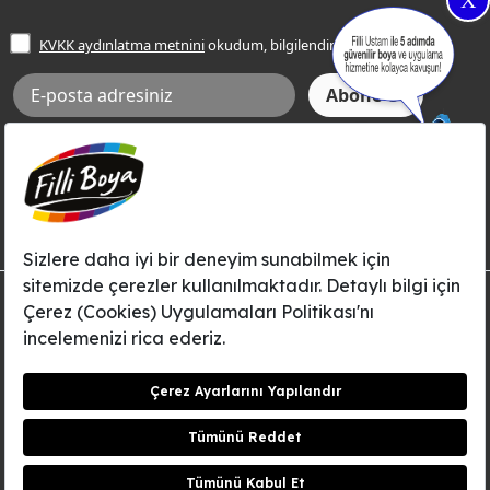
X
İşlem Rehberi
Frezya Rengi
KVKK aydınlatma metnini
okudum, bilgilendim.
Bilgi Toplumu Hizmetleri
İnternet Sitesi Kullanım Koşulları
KVKK Talep Formu
KVKK Aydınlatma Metni
Aksi tarafımca bildirilene dek, Betek Boya ve Kimya Sanayi A.Ş.'nin
Filli Boya dahil tüm markaları ile ilgili kampanya, duyuru, hizmetler ve
tanıtım faaliyetleri vb. ile ilgili olarak e-posta yoluyla şahsıma
bilgilendirme yapılmasına ve iletişim kurulmasına izin veriyorum.
© Filli Boya 2026. Tüm Hakları Saklıdır.