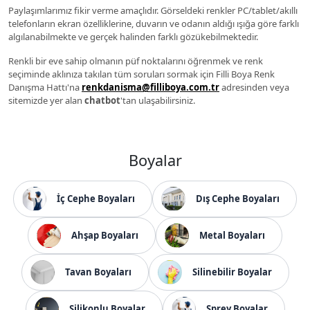
Paylaşımlarımız fikir verme amaçlıdır. Görseldeki renkler PC/tablet/akıllı
telefonların ekran özelliklerine, duvarın ve odanın aldığı ışığa göre farklı
algılanabilmekte ve gerçek halinden farklı gözükebilmektedir.
Renkli bir eve sahip olmanın püf noktalarını öğrenmek ve renk
seçiminde aklınıza takılan tüm soruları sormak için Filli Boya Renk
Danışma Hattı'na
renkdanisma@filliboya.com.tr
adresinden veya
sitemizde yer alan
chatbot
'tan ulaşabilirsiniz.
Boyalar
İç Cephe Boyaları
Dış Cephe Boyaları
Ahşap Boyaları
Metal Boyaları
Tavan Boyaları
Silinebilir Boyalar
Silikonlu Boyalar
Sprey Boyalar