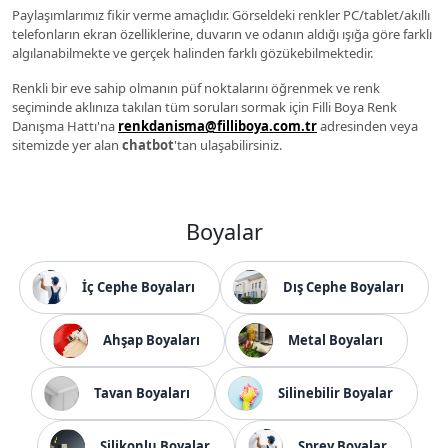
Paylaşımlarımız fikir verme amaçlıdır. Görseldeki renkler PC/tablet/akıllı
telefonların ekran özelliklerine, duvarın ve odanın aldığı ışığa göre farklı
algılanabilmekte ve gerçek halinden farklı gözükebilmektedir.
Renkli bir eve sahip olmanın püf noktalarını öğrenmek ve renk
seçiminde aklınıza takılan tüm soruları sormak için Filli Boya Renk
Danışma Hattı'na
renkdanisma@filliboya.com.tr
adresinden veya
sitemizde yer alan
chatbot
'tan ulaşabilirsiniz.
Boyalar
İç Cephe Boyaları
Dış Cephe Boyaları
Ahşap Boyaları
Metal Boyaları
Tavan Boyaları
Silinebilir Boyalar
Silikonlu Boyalar
Sprey Boyalar