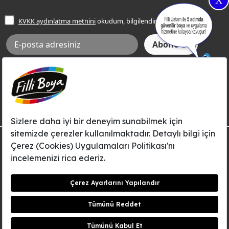
X
İşlem Rehberi
Frezya Rengi
KVKK aydınlatma metnini
okudum, bilgilendim.
Bilgi Toplumu Hizmetleri
İnternet Sitesi Kullanım Koşulları
KVKK Talep Formu
KVKK Aydınlatma Metni
Aksi tarafımca bildirilene dek, Betek Boya ve Kimya Sanayi A.Ş.'nin
Filli Boya dahil tüm markaları ile ilgili kampanya, duyuru, hizmetler ve
tanıtım faaliyetleri vb. ile ilgili olarak e-posta yoluyla şahsıma
bilgilendirme yapılmasına ve iletişim kurulmasına izin veriyorum.
© Filli Boya 2026. Tüm Hakları Saklıdır.