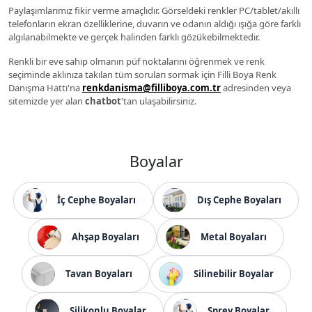
Paylaşımlarımız fikir verme amaçlıdır. Görseldeki renkler PC/tablet/akıllı
telefonların ekran özelliklerine, duvarın ve odanın aldığı ışığa göre farklı
algılanabilmekte ve gerçek halinden farklı gözükebilmektedir.
Renkli bir eve sahip olmanın püf noktalarını öğrenmek ve renk
seçiminde aklınıza takılan tüm soruları sormak için Filli Boya Renk
Danışma Hattı'na
renkdanisma@filliboya.com.tr
adresinden veya
sitemizde yer alan
chatbot
'tan ulaşabilirsiniz.
Boyalar
İç Cephe Boyaları
Dış Cephe Boyaları
Ahşap Boyaları
Metal Boyaları
Tavan Boyaları
Silinebilir Boyalar
Silikonlu Boyalar
Sprey Boyalar