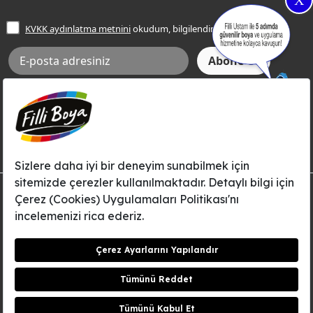
X
İşlem Rehberi
Frezya Rengi
KVKK aydınlatma metnini
okudum, bilgilendim.
Bilgi Toplumu Hizmetleri
İnternet Sitesi Kullanım Koşulları
KVKK Talep Formu
KVKK Aydınlatma Metni
Aksi tarafımca bildirilene dek, Betek Boya ve Kimya Sanayi A.Ş.'nin
Filli Boya dahil tüm markaları ile ilgili kampanya, duyuru, hizmetler ve
tanıtım faaliyetleri vb. ile ilgili olarak e-posta yoluyla şahsıma
bilgilendirme yapılmasına ve iletişim kurulmasına izin veriyorum.
© Filli Boya 2026. Tüm Hakları Saklıdır.