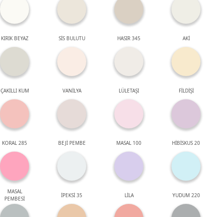
KIRIK BEYAZ
SİS BULUTU
HASIR 345
AKİ
ÇAKILLI KUM
VANİLYA
LÜLETAŞI
FİLDİŞİ
KORAL 285
BEJİ PEMBE
MASAL 100
HİBİSKUS 20
MASAL
İPEKSİ 35
LİLA
YUDUM 220
PEMBESİ