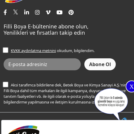
İletişim Bilgilerimiz
Tavan Boyaları
Renk Danışma
Momento Tek
Şampanya Rengi
Ev Bakım ve Hobi Boyaları
Filli Ustam
Sentomaxx Sentetik Boya
Haki Rengi
Yatak Odası Renkleri
Sıkça Sorulan Sorular
Sentomaxx İpeksi Mat
Filli Boya E-bültenine abone olun,
Açık Mavi Rengi
Yenilikleri ve fırsatları takip edin
Ücretsiz Yalıtım Keşif Hizmeti
Momento Life
Bej Rengi
İşlem Rehberi
Frezya Rengi
KVKK aydınlatma metnini
okudum, bilgilendim.
Bilgi Toplumu Hizmetleri
İnternet Sitesi Kullanım Koşulları
KVKK Talep Formu
KVKK Aydınlatma Metni
Aksi tarafımca bildirilene dek, Betek Boya ve Kimya Sanayi A.Ş.'nin
X
Filli Boya dahil tüm markaları ile ilgili kampanya, duyuru, hizmetler ve
tanıtım faaliyetleri vb. ile ilgili olarak e-posta yoluyla şahsıma
bilgilendirme yapılmasına ve iletişim kurulmasına izin veriyorum.
© Filli Boya 2026. Tüm Hakları Saklıdır.