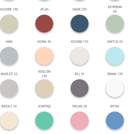
KEHRİBAR
KOZMİK 190
ATLAS
HASIR 295
60
HAKİ
KORAL 95
KOZMİK 155
KAKTÜS 20
KIVILCIM
ANDEZİT 25
BEJ 35
IRMAK 130
230
BAZALT 20
KUMTAŞI
TAFLAN 30
BEYAZ