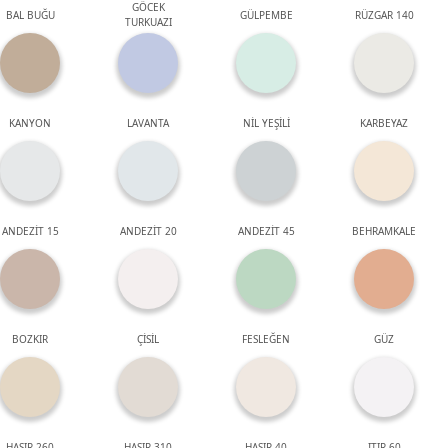
GÖCEK
BAL BUĞU
GÜLPEMBE
RÜZGAR 140
TURKUAZI
KANYON
LAVANTA
NİL YEŞİLİ
KARBEYAZ
ANDEZİT 15
ANDEZİT 20
ANDEZİT 45
BEHRAMKALE
BOZKIR
ÇİSİL
FESLEĞEN
GÜZ
HASIR 260
HASIR 310
HASIR 40
ITIR 60