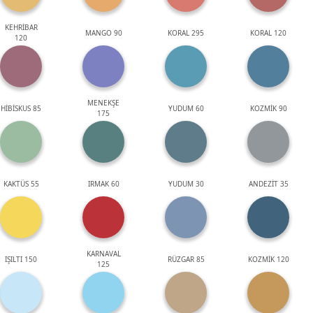
KEHRİBAR
MANGO 90
KORAL 295
KORAL 120
120
MENEKŞE
HİBİSKUS 85
YUDUM 60
KOZMİK 90
175
KAKTÜS 55
IRMAK 60
YUDUM 30
ANDEZİT 35
KARNAVAL
IŞILTI 150
RÜZGAR 85
KOZMİK 120
125